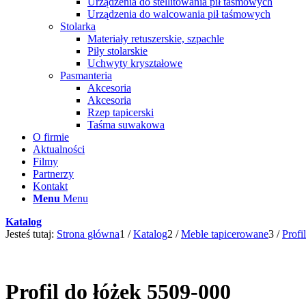
Urządzenia do stellitowania pił taśmowych
Urządzenia do walcowania pił taśmowych
Stolarka
Materiały retuszerskie, szpachle
Piły stolarskie
Uchwyty kryształowe
Pasmanteria
Akcesoria
Akcesoria
Rzep tapicerski
Taśma suwakowa
O firmie
Aktualności
Filmy
Partnerzy
Kontakt
Menu
Menu
Katalog
Jesteś tutaj:
Strona główna
1
/
Katalog
2
/
Meble tapicerowane
3
/
Profi
Profil do łóżek 5509-000