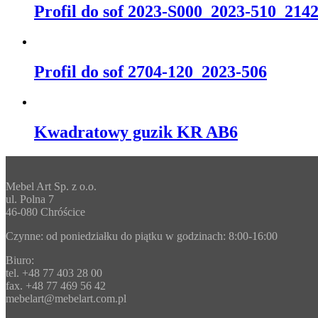
Profil do sof 2023-S000_2023-510_214
Profil do sof 2704-120_2023-506
Kwadratowy guzik KR AB6
Mebel Art Sp. z o.o.
ul. Polna 7
46-080 Chróścice
Czynne: od poniedziałku do piątku w godzinach: 8:00-16:00
Biuro:
tel. +48 77 403 28 00
fax. +48 77 469 56 42
mebelart@mebelart.com.pl