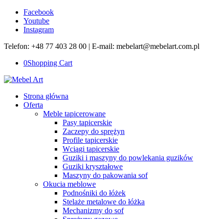
Facebook
Youtube
Instagram
Telefon: +48 77 403 28 00 | E-mail: mebelart@mebelart.com.pl
0
Shopping Cart
Strona główna
Oferta
Meble tapicerowane
Pasy tapicerskie
Zaczepy do sprężyn
Profile tapicerskie
Wciągi tapicerskie
Guziki i maszyny do powlekania guzików
Guziki kryształowe
Maszyny do pakowania sof
Okucia meblowe
Podnośniki do łóżek
Stelaże metalowe do łóżka
Mechanizmy do sof