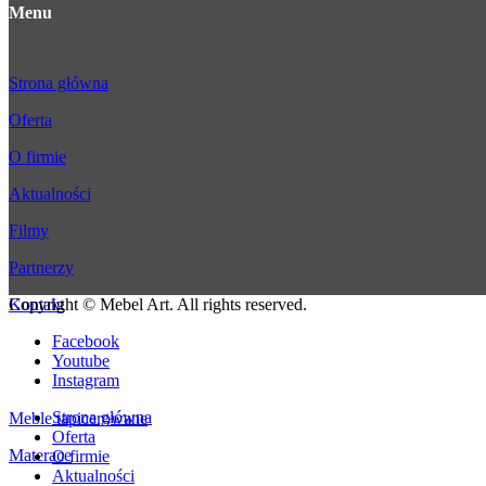
Menu
Strona główna
Oferta
O firmie
Aktualności
Filmy
Partnerzy
Copyright © Mebel Art. All rights reserved.
Kontakt
Facebook
Oferta
Youtube
Instagram
Strona główna
Meble tapicerowane
Oferta
Materace
O firmie
Aktualności