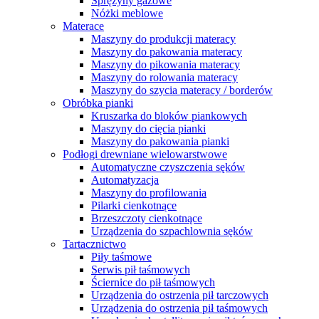
Sprężyny gazowe
Nóżki meblowe
Materace
Maszyny do produkcji materacy
Maszyny do pakowania materacy
Maszyny do pikowania materacy
Maszyny do rolowania materacy
Maszyny do szycia materacy / borderów
Obróbka pianki
Kruszarka do bloków piankowych
Maszyny do cięcia pianki
Maszyny do pakowania pianki
Podłogi drewniane wielowarstwowe
Automatyczne czyszczenia sęków
Automatyzacja
Maszyny do profilowania
Pilarki cienkotnące
Brzeszczoty cienkotnące
Urządzenia do szpachlownia sęków
Tartacznictwo
Piły taśmowe
Serwis pił taśmowych
Ściernice do pił taśmowych
Urządzenia do ostrzenia pił tarczowych
Urządzenia do ostrzenia pił taśmowych