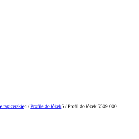
le tapicerskie
4
/
Profile do łóżek
5
/
Profil do łóżek 5509-000