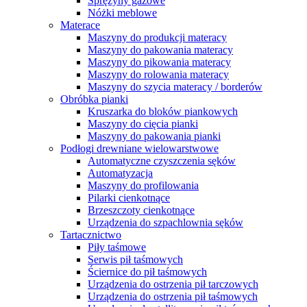
Sprężyny gazowe
Nóżki meblowe
Materace
Maszyny do produkcji materacy
Maszyny do pakowania materacy
Maszyny do pikowania materacy
Maszyny do rolowania materacy
Maszyny do szycia materacy / borderów
Obróbka pianki
Kruszarka do bloków piankowych
Maszyny do cięcia pianki
Maszyny do pakowania pianki
Podłogi drewniane wielowarstwowe
Automatyczne czyszczenia sęków
Automatyzacja
Maszyny do profilowania
Pilarki cienkotnące
Brzeszczoty cienkotnące
Urządzenia do szpachlownia sęków
Tartacznictwo
Piły taśmowe
Serwis pił taśmowych
Ściernice do pił taśmowych
Urządzenia do ostrzenia pił tarczowych
Urządzenia do ostrzenia pił taśmowych