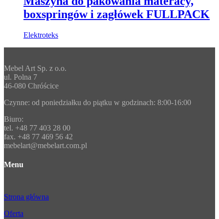
Maszyna do pakowania materacy,
boxspringów i zagłówek FULLPACK
Elektroteks
Mebel Art Sp. z o.o.
ul. Polna 7
46-080 Chróścice
Czynne: od poniedziałku do piątku w godzinach: 8:00-16:00
Biuro:
tel. +48 77 403 28 00
fax. +48 77 469 56 42
mebelart@mebelart.com.pl
Menu
Strona główna
Oferta