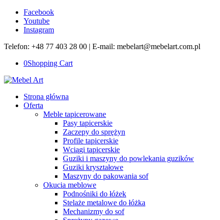
Facebook
Youtube
Instagram
Telefon: +48 77 403 28 00 | E-mail: mebelart@mebelart.com.pl
0
Shopping Cart
Strona główna
Oferta
Meble tapicerowane
Pasy tapicerskie
Zaczepy do sprężyn
Profile tapicerskie
Wciągi tapicerskie
Guziki i maszyny do powlekania guzików
Guziki kryształowe
Maszyny do pakowania sof
Okucia meblowe
Podnośniki do łóżek
Stelaże metalowe do łóżka
Mechanizmy do sof