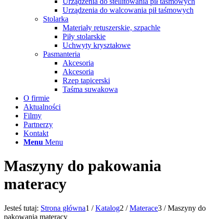
Urządzenia do stellitowania pił taśmowych
Urządzenia do walcowania pił taśmowych
Stolarka
Materiały retuszerskie, szpachle
Piły stolarskie
Uchwyty kryształowe
Pasmanteria
Akcesoria
Akcesoria
Rzep tapicerski
Taśma suwakowa
O firmie
Aktualności
Filmy
Partnerzy
Kontakt
Menu
Menu
Maszyny do pakowania
materacy
Jesteś tutaj:
Strona główna
1
/
Katalog
2
/
Materace
3
/
Maszyny do
pakowania materacy