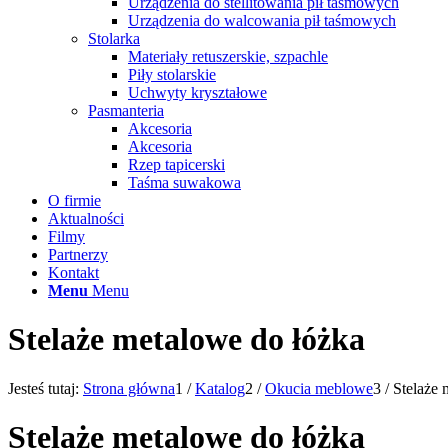
Urządzenia do stellitowania pił taśmowych
Urządzenia do walcowania pił taśmowych
Stolarka
Materiały retuszerskie, szpachle
Piły stolarskie
Uchwyty kryształowe
Pasmanteria
Akcesoria
Akcesoria
Rzep tapicerski
Taśma suwakowa
O firmie
Aktualności
Filmy
Partnerzy
Kontakt
Menu
Menu
Stelaże metalowe do łóżka
Jesteś tutaj:
Strona główna
1
/
Katalog
2
/
Okucia meblowe
3
/
Stelaże 
Stelaże metalowe do łóżka