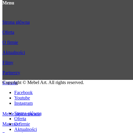
Menu
Strona główna
Oferta
O firmie
Aktualności
Filmy
Partnerzy
Copyright © Mebel Art. All rights reserved.
Kontakt
Facebook
Oferta
Youtube
Instagram
Strona główna
Meble tapicerowane
Oferta
Materace
O firmie
Aktualności