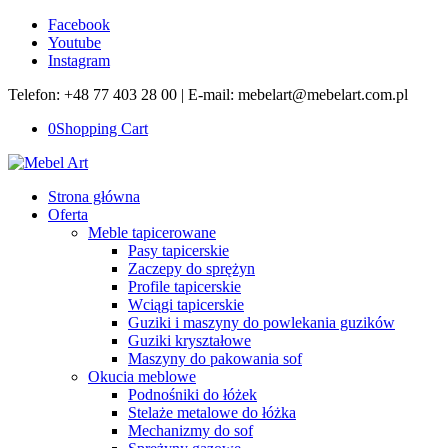
Facebook
Youtube
Instagram
Telefon: +48 77 403 28 00 | E-mail: mebelart@mebelart.com.pl
0
Shopping Cart
Strona główna
Oferta
Meble tapicerowane
Pasy tapicerskie
Zaczepy do sprężyn
Profile tapicerskie
Wciągi tapicerskie
Guziki i maszyny do powlekania guzików
Guziki kryształowe
Maszyny do pakowania sof
Okucia meblowe
Podnośniki do łóżek
Stelaże metalowe do łóżka
Mechanizmy do sof