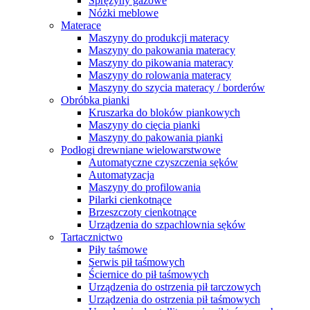
Sprężyny gazowe
Nóżki meblowe
Materace
Maszyny do produkcji materacy
Maszyny do pakowania materacy
Maszyny do pikowania materacy
Maszyny do rolowania materacy
Maszyny do szycia materacy / borderów
Obróbka pianki
Kruszarka do bloków piankowych
Maszyny do cięcia pianki
Maszyny do pakowania pianki
Podłogi drewniane wielowarstwowe
Automatyczne czyszczenia sęków
Automatyzacja
Maszyny do profilowania
Pilarki cienkotnące
Brzeszczoty cienkotnące
Urządzenia do szpachlownia sęków
Tartacznictwo
Piły taśmowe
Serwis pił taśmowych
Ściernice do pił taśmowych
Urządzenia do ostrzenia pił tarczowych
Urządzenia do ostrzenia pił taśmowych