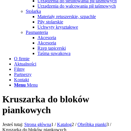
Urządzenia do stellitowania pił taśmowych
Urządzenia do walcowania pił taśmowych
Stolarka
Materiały retuszerskie, szpachle
Piły stolarskie
Uchwyty kryształowe
Pasmanteria
Akcesoria
Akcesoria
Rzep tapicerski
Taśma suwakowa
O firmie
Aktualności
Filmy
Partnerzy
Kontakt
Menu
Menu
Kruszarka do bloków
piankowych
Jesteś tutaj:
Strona główna
1
/
Katalog
2
/
Obróbka pianki
3
/
Kruszarka do bloków piankowych