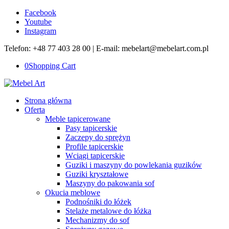
Facebook
Youtube
Instagram
Telefon: +48 77 403 28 00 | E-mail: mebelart@mebelart.com.pl
0
Shopping Cart
Strona główna
Oferta
Meble tapicerowane
Pasy tapicerskie
Zaczepy do sprężyn
Profile tapicerskie
Wciągi tapicerskie
Guziki i maszyny do powlekania guzików
Guziki kryształowe
Maszyny do pakowania sof
Okucia meblowe
Podnośniki do łóżek
Stelaże metalowe do łóżka
Mechanizmy do sof