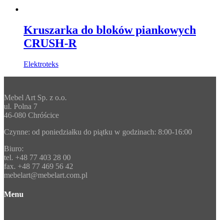
Kruszarka do bloków piankowych
CRUSH-R
Elektroteks
Mebel Art Sp. z o.o.
ul. Polna 7
46-080 Chróścice
Czynne: od poniedziałku do piątku w godzinach: 8:00-16:00
Biuro:
tel. +48 77 403 28 00
fax. +48 77 469 56 42
mebelart@mebelart.com.pl
Menu