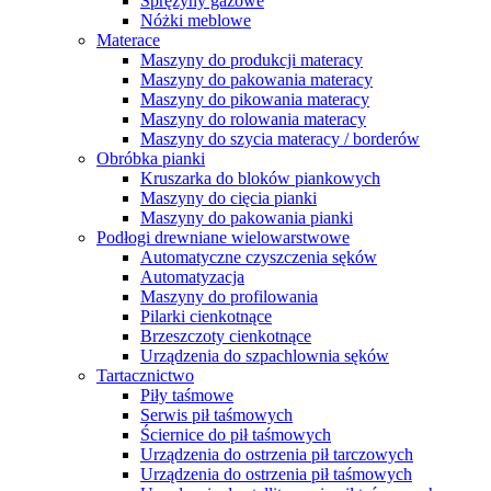
Sprężyny gazowe
Nóżki meblowe
Materace
Maszyny do produkcji materacy
Maszyny do pakowania materacy
Maszyny do pikowania materacy
Maszyny do rolowania materacy
Maszyny do szycia materacy / borderów
Obróbka pianki
Kruszarka do bloków piankowych
Maszyny do cięcia pianki
Maszyny do pakowania pianki
Podłogi drewniane wielowarstwowe
Automatyczne czyszczenia sęków
Automatyzacja
Maszyny do profilowania
Pilarki cienkotnące
Brzeszczoty cienkotnące
Urządzenia do szpachlownia sęków
Tartacznictwo
Piły taśmowe
Serwis pił taśmowych
Ściernice do pił taśmowych
Urządzenia do ostrzenia pił tarczowych
Urządzenia do ostrzenia pił taśmowych